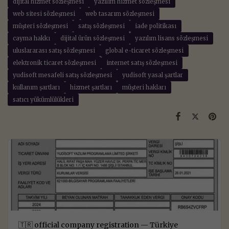
dijital hizmet sözleşmesi
yazılım hizmet sözleşmesi
web sitesi sözleşmesi
web tasarım sözleşmesi
müşteri sözleşmesi
satış sözleşmesi
iade politikası
cayma hakkı
dijital ürün sözleşmesi
yazılım lisans sözleşmesi
uluslararası satış sözleşmesi
global e-ticaret sözleşmesi
elektronik ticaret sözleşmesi
internet satış sözleşmesi
yudisoft mesafeli satış sözleşmesi
yudisoft yasal şartlar
kullanım şartları
hizmet şartları
müşteri hakları
satıcı yükümlülükleri
🇹🇷 official company registration — Türkiye