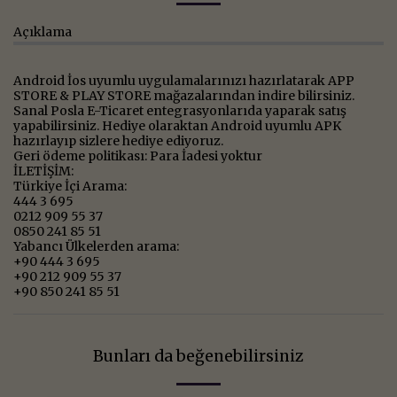
Açıklama
Android İos uyumlu uygulamalarınızı hazırlatarak APP
STORE & PLAY STORE mağazalarından indire bilirsiniz.
Sanal Posla E-Ticaret entegrasyonlarıda yaparak satış
yapabilirsiniz. Hediye olaraktan Android uyumlu APK
hazırlayıp sizlere hediye ediyoruz.
Geri ödeme politikası: Para İadesi yoktur
İLETİŞİM:
Türkiye İçi Arama:
444 3 695
0212 909 55 37
0850 241 85 51
Yabancı Ülkelerden arama:
+90 444 3 695
+90 212 909 55 37
+90 850 241 85 51
Bunları da beğenebilirsiniz