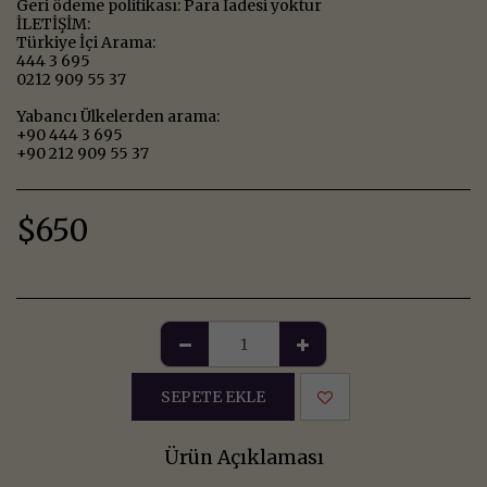
Geri ödeme politikası: Para İadesi yoktur
İLETİŞİM:
Türkiye İçi Arama:
444 3 695
0212 909 55 37
Yabancı Ülkelerden arama:
+90 444 3 695
+90 212 909 55 37
$
650
SEPETE EKLE
Ürün Açıklaması