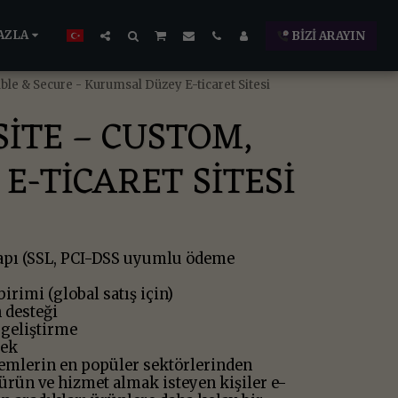
AZLA
BIZI ARAYIN
e & Secure - Kurumsal Düzey E-ticaret Sitesi
ITE – CUSTOM,
E-TICARET SITESI
yapı (SSL, PCI-DSS uyumlu ödeme
irimi (global satış için)
 desteği
 geliştirme
tek
nemlerin en popüler sektörlerinden
r ürün ve hizmet almak isteyen kişiler e-