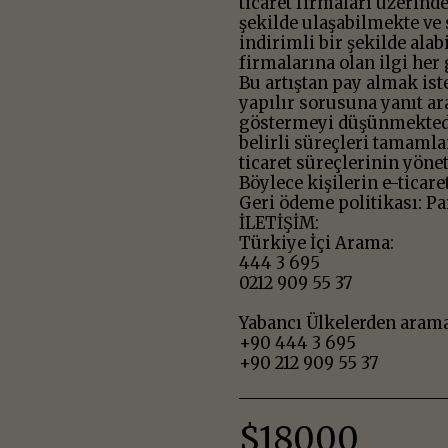
ticaret firmaları üzerind
şekilde ulaşabilmekte ve 
indirimli bir şekilde alab
firmalarına olan ilgi her
Bu artıştan pay almak iste
yapılır sorusuna yanıt ar
göstermeyi düşünmektedir
belirli süreçleri tamamla
ticaret süreçlerinin yöne
Böylece kişilerin e-ticare
Geri ödeme politikası: Pa
İLETİŞİM:
Türkiye İçi Arama:
444 3 695
0212 909 55 37
Yabancı Ülkelerden arama
+90 444 3 695
+90 212 909 55 37
$
18000