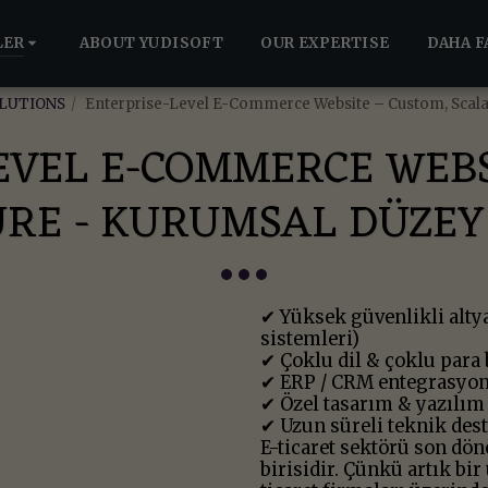
LER
ABOUT YUDISOFT
OUR EXPERTISE
DAHA F
LUTIONS
Enterprise-Level E-Commerce Website – Custom, Scalabl
EVEL E-COMMERCE WEBS
RE - KURUMSAL DÜZEY 
✔ Yüksek güvenlikli alt
sistemleri)
✔ Çoklu dil & çoklu para b
✔ ERP / CRM entegrasyon
✔ Özel tasarım & yazılım
✔ Uzun süreli teknik des
E-ticaret sektörü son dö
birisidir. Çünkü artık bi