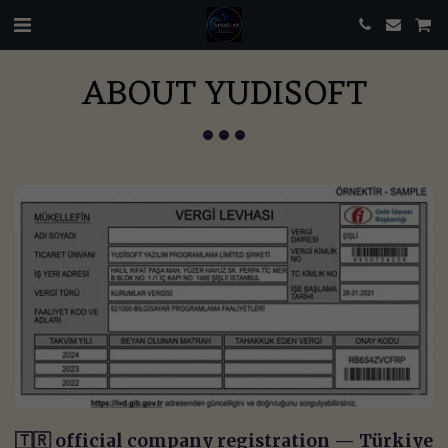
ABOUT YUDISOFT
🇹🇷 official company registration — Türkiye