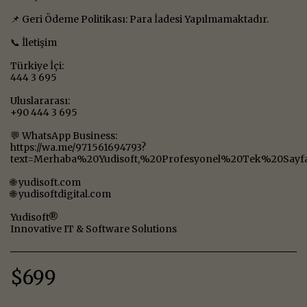
📌 Geri Ödeme Politikası: Para İadesi Yapılmamaktadır.
📞 İletişim
Türkiye İçi:
444 3 695
Uluslararası:
+90 444 3 695
💬 WhatsApp Business:
https://wa.me/971561694793?
text=Merhaba%20Yudisoft,%20Profesyonel%20Tek%20Sayf
🌐 yudisoft.com
🌐 yudisoftdigital.com
Yudisoft®
Innovative IT & Software Solutions
$
699