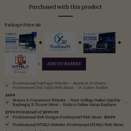
Purchased with this product
Package Price:
$
0
=
ADD TO BASKET
Professional OnePage Website – Ready in 24 Hours -
-
Profesyonel Tek Sayfa Web Sitesi – 24 Saatte Teslim
$
699
Starter E-Commerce Website – Start Selling Online Quickly -
-
Başlangıç E-Ticaret Sitesi – Hızlıca Online Satışa Başlayın
instead of
$
799.99
$
999.99
Professional Web Design-Profesyonel Web Sitesi
-
$
1499
Professional HTML5 Website-Profesyonel HTML5 Web Sitesi
-