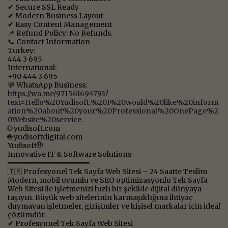
✔ Secure SSL Ready
✔ Modern Business Layout
✔ Easy Content Management
📌 Refund Policy: No Refunds.
📞 Contact Information
Turkey:
444 3 695
International:
+90 444 3 695
💬 WhatsApp Business:
https://wa.me/971561694793?
text=Hello%20Yudisoft,%20I%20would%20like%20inform
ation%20about%20your%20Professional%20OnePage%2
0Website%20service
.
🌐 yudisoft.com
🌐 yudisoftdigital.com
Yudisoft®
Innovative IT & Software Solutions
━━━━━━━━━━━━━━━━━━━━
🇹🇷 Profesyonel Tek Sayfa Web Sitesi – 24 Saatte Teslim
Modern, mobil uyumlu ve SEO optimizasyonlu Tek Sayfa
Web Sitesi ile işletmenizi hızlı bir şekilde dijital dünyaya
taşıyın. Büyük web sitelerinin karmaşıklığına ihtiyaç
duymayan işletmeler, girişimler ve kişisel markalar için ideal
çözümdür.
✔ Profesyonel Tek Sayfa Web Sitesi