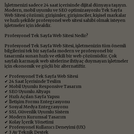
İşletmenizi sadece 24 saat içerisinde dijital dünyaya taşıyın.
Modern, mobil uyumlu ve SEO optimizasyonlu Tek Sayfa
Web Sitesi çözümü; girişimler, girişimciler, kişisel markalar
ve hızlı şekilde profesyonel web sitesi sahibi olmak isteyen
işletmeler için idealdir.
Profesyonel Tek Sayfa Web Sitesi Nedir?
Profesyonel Tek Sayfa Web Sitesi, işletmenizin tüm önemli
bilgilerini tek bir sayfada modern ve profesyonel bir
tasarımla sunan hızlı ve etkili bir web çözümüdür. Çok
sayfalı karmaşık web sitelerine ihtiyaç duymayan işletmeler
için ekonomik ve güçlü bir alternatiftir.
✔ Profesyonel Tek Sayfa Web Sitesi
✔ 24 Saat İçerisinde Teslim
✔ Mobil Uyumlu Responsive Tasarım
✔ SEO Uyumlu Altyapı
✔ Hızlı Açılan Sayfa Yapısı
✔ İletişim Formu Entegrasyonu
✔ Sosyal Medya Entegrasyonu
✔ SSL Güvenlik Uyumlu Sistem
✔ Modern Kurumsal Tasarım
✔ Kolay İçerik Yönetimi
✔ Profesyonel Kullanıcı Deneyimi (UX)
✔ 3 Ay Teknik Destek