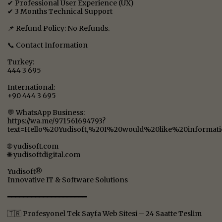
✔ Professional User Experience (UX)
✔ 3 Months Technical Support
📌 Refund Policy: No Refunds.
📞 Contact Information
Turkey:
444 3 695
International:
+90 444 3 695
💬 WhatsApp Business:
https://wa.me/971561694793?
text=Hello%20Yudisoft,%20I%20would%20like%20informa
🌐 yudisoft.com
🌐 yudisoftdigital.com
Yudisoft®
Innovative IT & Software Solutions
━━━━━━━━━━━━━━━━━━━━
🇹🇷 Profesyonel Tek Sayfa Web Sitesi – 24 Saatte Teslim