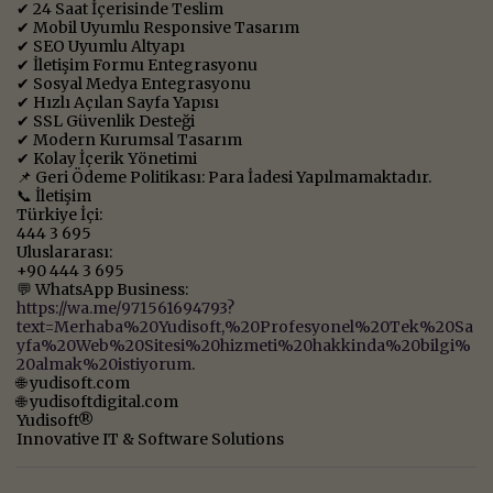
✔ 24 Saat İçerisinde Teslim
✔ Mobil Uyumlu Responsive Tasarım
✔ SEO Uyumlu Altyapı
✔ İletişim Formu Entegrasyonu
✔ Sosyal Medya Entegrasyonu
✔ Hızlı Açılan Sayfa Yapısı
✔ SSL Güvenlik Desteği
✔ Modern Kurumsal Tasarım
✔ Kolay İçerik Yönetimi
📌 Geri Ödeme Politikası: Para İadesi Yapılmamaktadır.
📞 İletişim
Türkiye İçi:
444 3 695
Uluslararası:
+90 444 3 695
💬 WhatsApp Business:
https://wa.me/971561694793?
text=Merhaba%20Yudisoft,%20Profesyonel%20Tek%20Sa
yfa%20Web%20Sitesi%20hizmeti%20hakkinda%20bilgi%
20almak%20istiyorum
.
🌐 yudisoft.com
🌐 yudisoftdigital.com
Yudisoft®
Innovative IT & Software Solutions