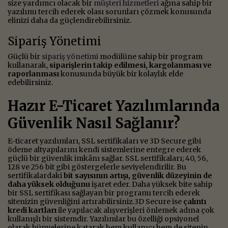
size yardımcı olacak bir
müşteri hizmetleri
ağına sahip bir
yazılımı tercih ederek olası sorunları çözmek konusunda
elinizi daha da güçlendirebilirsiniz.
Sipariş Yönetimi
Güçlü bir
sipariş yönetimi
modülüne sahip bir program
kullanarak,
siparişlerin takip edilmesi, kargolanması ve
raporlanması
konusunda büyük bir kolaylık elde
edebilirsiniz.
Hazır E-Ticaret Yazılımlarında
Güvenlik Nasıl Sağlanır?
E-ticaret yazılımları, SSL sertifikaları ve 3D Secure gibi
ödeme altyapılarını kendi sistemlerine entegre ederek
güçlü bir güvenlik imkânı sağlar. SSL sertifikaları; 40, 56,
128 ve 256 bit gibi göstergelerle seviyelendirilir. Bu
sertifikalardaki
bit sayısının artışı, güvenlik düzeyinin de
daha yüksek olduğunu
işaret eder. Daha yüksek bite sahip
bir SSL sertifikası sağlayan bir programı tercih ederek
sitenizin güvenliğini artırabilirsiniz.3D Secure ise
çalıntı
kredi kartları
ile yapılacak alışverişleri önlemek adına çok
kullanışlı bir sistemdir. Yazılımlar bu özelliği opsiyonel
olarak bünyelerine katarak hem kullanıcı hem de sitenin