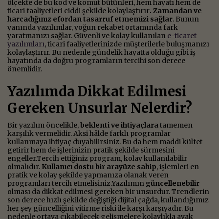
ölçekte de bu kod ve komut bütünleri, hem hayatı hem de
ticari faaliyetleri ciddi şekilde kolaylaştırır
. Zamandan ve
harcadığınız efordan tasarruf etmemizi sağlar
. Bunun
yanında yazılımlar, yoğun rekabet ortamında fark
yaratmanızı sağlar. Güvenli ve kolay kullanılan
e-ticaret
yazılımları
, ticari faaliyetlerinizde müşterilerle buluşmanızı
kolaylaştırır. Bu nedenle gündelik hayatta olduğu gibi iş
hayatında da doğru programların tercihi son derece
önemlidir.
Yazılımda Dikkat Edilmesi
Gereken Unsurlar Nelerdir?
Bir yazılım öncelikle,
beklenti ve ihtiyaçlara
tamemen
karşılık vermelidir. Aksi hâlde farklı programlar
kullanmaya ihtiyaç duyabilirsiniz. Bu da hem maddi külfet
getirir hem de işlerinizin pratik şekilde sürmesini
engeller.Tercih ettiğiniz program, kolay kullanılabilir
olmalıdır.
Kullanıcı dostu bir arayüze sahip
, işlemleri en
pratik ve kolay şekilde yapmanıza olanak veren
programları tercih etmelisiniz.Yazılımın
güncellenebilir
olması da dikkat edilmesi gereken bir unsurdur. Trendlerin
son derece hızlı şekilde değiştiği dijital çağda, kullandığımız
her şey güncelliğini yitirme riski ile karşı karşıyadır. Bu
nedenle ortaya çıkabilecek gelişmelere kolaylıkla ayak