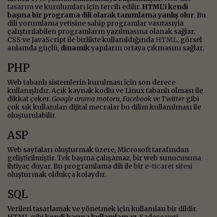
tasarım
ve kurulumları için tercih edilir.
HTML’i kendi
başına bir programa dili olarak tanımlama yanlış olur
. Bu
dili yorumlama yetisine sahip programlar vasıtasıyla
çalıştırılabilen programların yazılmasına olanak sağlar.
CSS ve JavaScript ile birlikte kullanıldığında
HTML
, görsel
anlamda güçlü,
dinamik
yapıların ortaya çıkmasını sağlar.
PHP
Web tabanlı sistemlerin kurulması için son derece
kullanışlıdır. Açık kaynak kodlu ve Linux tabanlı olması ile
dikkat çeker.
Google arama motoru, Facebook ve Twitter
gibi
çok sık kullanılan dijital mecralar bu dilim kullanılması ile
oluşturulabilir.
ASP
Web sayfaları oluşturmak üzere, Microsoft tarafından
geliştirilmiştir. Tek başına çalışamaz, bir web sunucusuna
ihtiyaç duyar. Bu programlama dili ile bir
e-ticaret sitesi
oluşturmak oldukça kolaydır.
SQL
Verileri tasarlamak ve yönetmek için kullanılan bir dildir.
HTML gibi
kendi başına kullanılamaz
. Sadece veri