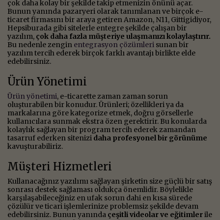
çok daha kolay bir şekilde takip etmenizin önünü açar.
Bunun yanında pazaryeri olarak tanımlanan ve birçok e-
ticaret firmasını bir araya getiren Amazon, N11, Gittigidiyor,
Hepsiburada gibi sitelerle entegre şekilde çalışan bir
yazılım,
çok daha fazla müşteriye ulaşmanızı kolaylaştırır.
Bu nedenle zengin
entegrasyon çözümleri
sunan bir
yazılım tercih ederek birçok farklı avantajı birlikte elde
edebilirsiniz.
Ürün Yönetimi
Ürün yönetimi
, e-ticarette zaman zaman sorun
oluşturabilen bir konudur. Ürünleri; özellikleri ya da
markalarına göre kategorize etmek, doğru görsellerle
kullanıcılara sunmak ekstra özen gerektirir. Bu konularda
kolaylık sağlayan bir program tercih ederek zamandan
tasarruf ederken sitenizi
daha profesyonel bir görünüme
kavuşturabiliriz.
Müşteri Hizmetleri
Kullanacağınız yazılımı sağlayan şirketin size güçlü bir satış
sonrası destek sağlaması oldukça önemlidir. Böylelikle
karşılaşabileceğiniz en ufak sorun dahi en kısa sürede
çözülür ve ticari işlemlerinize problemsiz şekilde devam
edebilirsiniz. Bunun yanında
çeşitli videolar ve eğitimler
ile