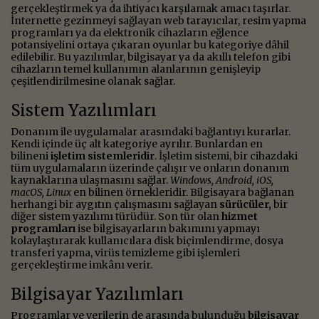
gerçekleştirmek ya da ihtiyacı karşılamak amacı taşırlar.
İnternette gezinmeyi sağlayan web tarayıcılar, resim yapma
programları ya da elektronik cihazların eğlence
potansiyelini ortaya çıkaran oyunlar bu kategoriye dâhil
edilebilir. Bu yazılımlar, bilgisayar ya da akıllı telefon gibi
cihazların temel kullanımın alanlarının genişleyip
çeşitlendirilmesine olanak sağlar.
Sistem Yazılımları
Donanım ile uygulamalar arasındaki bağlantıyı kurarlar.
Kendi içinde üç alt kategoriye ayrılır. Bunlardan en
bilineni
işletim sistemleridir
. İşletim sistemi, bir cihazdaki
tüm uygulamaların üzerinde çalışır ve onların donanım
kaynaklarına ulaşmasını sağlar.
Windows, Android, iOS,
macOS, Linux
en bilinen örnekleridir. Bilgisayara bağlanan
herhangi bir aygıtın çalışmasını sağlayan
sürücüler,
bir
diğer sistem yazılımı türüdür. Son tür olan
hizmet
programları
ise bilgisayarların bakımını yapmayı
kolaylaştırarak kullanıcılara disk biçimlendirme, dosya
transferi yapma, virüs temizleme gibi işlemleri
gerçekleştirme imkânı verir.
Bilgisayar Yazılımları
Programlar ve verilerin de arasında bulunduğu
bilgisayar