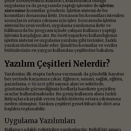
şöyle özetleyebiliriz:Kullanıcı, kullanmakta olduğu
uygulama ya da programda yaptığı işlemler ile
işletim
sistemine
komutlar gönderir. İşletim sistemi de bu
komutları donanıma iletir. Donanım bu komutları istenilen
sonuçların ortaya çıkması için işler. Sonrasında işletim
sistemi bu yeni verileri, uygulama yazılımına iletir ve
hâlihazırda bu program içinde çalışan kullanıcı yaptığı
işlemin karşılığını alır. Bu özeti yaparken kullandığımız
işletim sistemi ve uygulama yazılımı gibi terimler, farklı
yazılım türlerini ifade eder. Şimdi bu komutlar ve veriler
bütünlerinin en yaygın kullanılan çeşitlerine bakalım.
Yazılım Çeşitleri Nelerdir?
Yazılımlar, ilk etapta farkına varmasak da gündelik hayatın
her yerinde karşımıza çıkar. Eğlence, sanayi, sağlık, eğitim,
pazarlama,
e-ticaret
gibi sayısız alan ve sektörde,
günümüzde görmediğimiz kodlarla harekete geçirilen
araçlar kullanılmaktadır. Bu geniş kullanım alanı farklı
ihtiyaçlara karşılık veren farklı türlerin ortaya çıkmasına
neden olmuştur. Yazılım çeşitleri genel itibarı ile dört ana
başlıkta toplanabilir.
Uygulama Yazılımları
Kullanıcı odaklı geliştirilen yazılımlardır. Belirli bir amacı