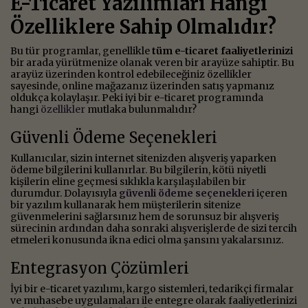
E-Ticaret Yazılımları Hangi
Özelliklere Sahip Olmalıdır?
Bu tür programlar, genellikle
tüm e-ticaret faaliyetlerinizi
bir arada yürütmenize olanak veren bir arayüze sahiptir. Bu
arayüz üzerinden kontrol edebileceğiniz özellikler
sayesinde, online mağazanız üzerinden satış yapmanız
oldukça kolaylaşır. Peki iyi bir e-ticaret programında
hangi
özellikler
mutlaka bulunmalıdır?
Güvenli Ödeme Seçenekleri
Kullanıcılar, sizin internet sitenizden alışveriş yaparken
ödeme bilgilerini kullanırlar. Bu bilgilerin, kötü niyetli
kişilerin eline geçmesi sıklıkla karşılaşılabilen bir
durumdur. Dolayısıyla
güvenli ödeme seçenekleri
içeren
bir yazılım kullanarak hem müşterilerin sitenize
güvenmelerini sağlarsınız hem de sorunsuz bir alışveriş
sürecinin ardından daha sonraki alışverişlerde de sizi tercih
etmeleri konusunda ikna edici olma şansını yakalarsınız.
Entegrasyon Çözümleri
İyi bir e-ticaret yazılımı, kargo sistemleri, tedarikçi firmalar
ve muhasebe uygulamaları ile entegre olarak faaliyetlerinizi