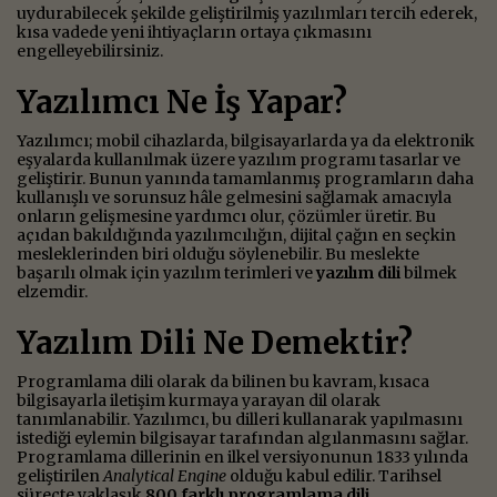
uydurabilecek şekilde geliştirilmiş yazılımları tercih ederek,
kısa vadede yeni ihtiyaçların ortaya çıkmasını
engelleyebilirsiniz.
Yazılımcı Ne İş Yapar?
Yazılımcı; mobil cihazlarda, bilgisayarlarda ya da elektronik
eşyalarda kullanılmak üzere yazılım programı tasarlar ve
geliştirir. Bunun yanında tamamlanmış programların daha
kullanışlı ve sorunsuz hâle gelmesini sağlamak amacıyla
onların gelişmesine yardımcı olur, çözümler üretir. Bu
açıdan bakıldığında yazılımcılığın, dijital çağın en seçkin
mesleklerinden biri olduğu söylenebilir. Bu meslekte
başarılı olmak için yazılım terimleri ve
yazılım dili
bilmek
elzemdir.
Yazılım Dili Ne Demektir?
Programlama dili olarak da bilinen bu kavram, kısaca
bilgisayarla iletişim kurmaya yarayan dil olarak
tanımlanabilir. Yazılımcı, bu dilleri kullanarak yapılmasını
istediği eylemin bilgisayar tarafından algılanmasını sağlar.
Programlama dillerinin en ilkel versiyonunun 1833 yılında
geliştirilen
Analytical Engine
olduğu kabul edilir. Tarihsel
süreçte yaklaşık
800 farklı programlama dili