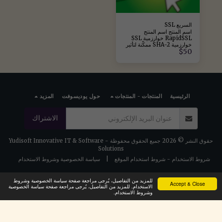
37. للاتصال من دول أخرى:
+90 444 3 695 +90 212
909 55 37
السريع SSL
اسم المنتج اسم المنتج
RapidSSL خوارزمية SSL
خوارزمية SHA-2 ممكّنة لتأثير
$
50
محرك البحث رؤية محرك
البحث سيزيد SSL من
تصنيفات Google نوع التحقق
من صحة SSL نوع التحقق
مصادقة ممتدة (عمل + نطاق)
وقت الإصدار وقت الإصدار 5-
15 يوم عمل نطاق SSL
الرئيسية
المنتجات - المنتجات
حول يوديسوفت
المزيد
نطاقات مؤمنة
www.etkialani.com +
domain.com نظام تشغيل
الخادم دعم نظام تشغيل
الاشتراك
الخادم Centos و Ubuntu و
Debian و Redhat و
FreeBSD و Windows
حقوق النشر © 2026 جميع الحقوق محفوظة -
Yudisoft Innovative IT & Software
Server تشفير CSR تشفير
CSR تشفير SSL 2048 بت
Solutions
تشفير SSL تشفير قوي 256
شروط الاستخدام - شروط استخدام الموقع
|
سياسة الخصوصية وشروط الاستخدام
بت دعم الشريط الأخضر
شريط المتصفح الأخضر لا
يوجد توافق مع الأجهزة
للمزيد من التفاصيل، يُرجى مراجعة صفحة سياسة الخصوصية وشروط
المحمولة دعم الأجهزة
Accept & Close
الاستخدام. للمزيد من التفاصيل، يُرجى مراجعة صفحة سياسة الخصوصية
المحمولة والهواتف الذكية
وشروط الاستخدام.
توافق المتصفح بنسبة 97%
توافق المتصفح بنسبة 99.3%
دعم نظام التشغيل توافق نظام
تشغيل العميل Windows XP
و Vista و 7 و 8 و 10؛ دعم