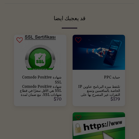
قد يعجبك ايضا
حماية PPC
شهادة Comodo Positive
SSL
تلتقط ميزة البرنامج عناوين IP
شهادة Comodo Positive
الخاصة بالمنافسين وتمنع
SSL هي الأقل سعرًا في قطاع
النقرات غير المصرح بها على
شهادات SSL، مع ضمان لمدة
$
70
$
179
إعلاناتك. هذا المنتج مشمول
3 سنوات. تأتي هذه الشهادة
في الباقة الشهرية، ويُطبق
مع ختم موقع مجاني يُثبت أمان
سعره شهريًا. لا يُسترد ثمن
الموقع وشرعيته. توفر شهادة
الباقة الشهرية.
Positive SSL تشفير CSR
2048 بت وتشفير 256 بت،
مما يجعل المعاملات عبر
الإنترنت آمنة. سياسة
الاسترداد: السعر لمدة 3
سنوات. لا توجد استردادات.
للتواصل: للاتصال من تركيا:
444 3 695 0212 909 55