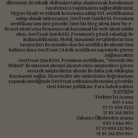
dilerseniz de teknik ekibimize talep oluşturarak kurulumun
tarafımızca yapılmasını sağlayabilirsiniz.
Uygun fiyatlı ve yüksek korumaya sahip SSL sertifikasına
sahip olmak istiyorsanız, GeoTrust QuickSSL Premium
sertifikası tam size göredir. İster bir blog sitesi, ister bir e-
ticaret sitesi veya firmanıza ait kurumsal bir web sitesi sahibi
olun, GeoTrust QuickSSL Premium'u gönül rahatlığı ile
kullanabilirsiniz. Mobil, masaüstü ve tabletlerin tüm
tarayıcıları ile uyumlu olan bu sertifika ile siteniz tüm
kullanıcılara GeoTrust CA kök sertifikası sayesinde güven
sağlayacaktır.
GeoTrust QuickSSL Premium sertifikası, "Güvenli Site
Mührü" ile internet sitenizi ziyaret eden müşterilere güven
vererek müşterilerin siteniz ile daha çok etkileşim
kurmasını sağlar. Ziyaretçiler site mührünün doğrulaması
yapmak istediğinde GeoTrust yetkinlendirmesini görebilir.
Geri ödeme politikası: Para İadesi yoktur
İLETİŞİM:
Türkiye İçi Arama:
444 3 695
0212 909 55 37
0850 241 85 51
Yabancı Ülkelerden arama:
+90 444 3 695
+90 212 909 55 37
+90 850 241 85 51