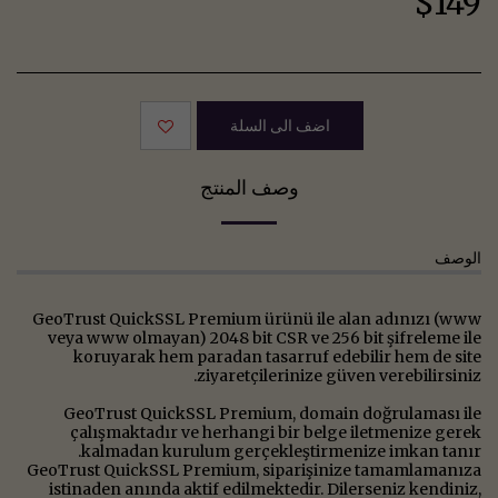
$
149
اضف الى السلة
وصف المنتج
الوصف
GeoTrust QuickSSL Premium ürünü ile alan adınızı (www
veya www olmayan) 2048 bit CSR ve 256 bit şifreleme ile
koruyarak hem paradan tasarruf edebilir hem de site
ziyaretçilerinize güven verebilirsiniz.
GeoTrust QuickSSL Premium, domain doğrulaması ile
çalışmaktadır ve herhangi bir belge iletmenize gerek
kalmadan kurulum gerçekleştirmenize imkan tanır.
GeoTrust QuickSSL Premium, siparişinize tamamlamanıza
istinaden anında aktif edilmektedir. Dilerseniz kendiniz,