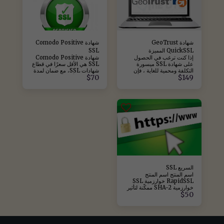
شهادة GeoTrust
شهادة Comodo Positive
QuickSSL المميزة
SSL
إذا كنت ترغب في الحصول
شهادة Comodo Positive
على شهادة SSL ميسورة
SSL هي الأقل سعرًا في قطاع
التكلفة ومحمية للغاية ، فإن
شهادات SSL، مع ضمان لمدة
$
70
$
149
شهادة GeoTrust
3 سنوات. تأتي هذه الشهادة
QuickSSL Premium
مع ختم موقع مجاني يُثبت أمان
تناسبك. سواء كان لديك موقع
الموقع وشرعيته. توفر شهادة
مدونة أو موقع تجارة إلكترونية
Positive SSL تشفير CSR
أو موقع ويب خاص بشركتك ،
2048 بت وتشفير 256 بت،
يمكنك استخدام GeoTrust
مما يجعل المعاملات عبر
QuickSSL Premium
الإنترنت آمنة. سياسة
براحة البال. باستخدام هذه
الاسترداد: السعر لمدة 3
الشهادة ، المتوافقة مع جميع
سنوات. لا توجد استردادات.
متصفحات الأجهزة المحمولة
للتواصل: للاتصال من تركيا:
وسطح المكتب والأجهزة
444 3 695 0212 909 55
اللوحية ، سيوفر موقعك الثقة
37. للاتصال من دول أخرى:
لجميع المستخدمين بفضل
+90 444 3 695 +90 212
شهادة جذر GeoTrust CA.
909 55 37
السريع SSL
سياسة الاسترداد: لا يمكن
اسم المنتج اسم المنتج
استرداد الأموال.
RapidSSL خوارزمية SSL
خوارزمية SHA-2 ممكّنة لتأثير
$
50
محرك البحث رؤية محرك
البحث سيزيد SSL من
تصنيفات Google نوع التحقق
من صحة SSL نوع التحقق
مصادقة ممتدة (عمل + نطاق)