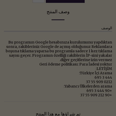
وصف المنتج
الوصف
Bu programın Google hesabınıza kurulumunu yapdıktan
sonra, rakibleriniz Google de açmış olduğunuz Reklamlara
boşuna tıklama yaparsa bu programla sadece 1 kez tıklama
sayısı geçer. Programın özelliği rakiblerin İP-sini yakalar
diğer geçitlerine izin vermez.
Geri ödeme politikası: Para İadesi yoktur
LETİŞİM:
Türkiye İçi Arama:
444 3 695
0212 909 55 37
Yabancı Ülkelerden arama:
+90 444 3 695
+90 212 909 55 37
تم شراؤها مع هذا المنتج