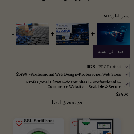
سعر الطرد:
$
0
=
اضف الى السلة
$
179
-
PPC Protect
$
1499
-
Professional Web Design-Profesyonel Web Sitesi
Profesyonel Düzey E-ticaret Sitesi - Professional E-
-
Commerce Website – Scalable & Secure
$
3400
قد يعجبك ايضا