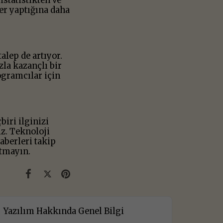
statistikten ve
ler yaptığına daha
alep de artıyor.
zla kazançlı bir
ogramcılar için
iri ilginizi
iz. Teknoloji
haberleri takip
utmayın.
Yazılım Hakkında Genel Bilgi