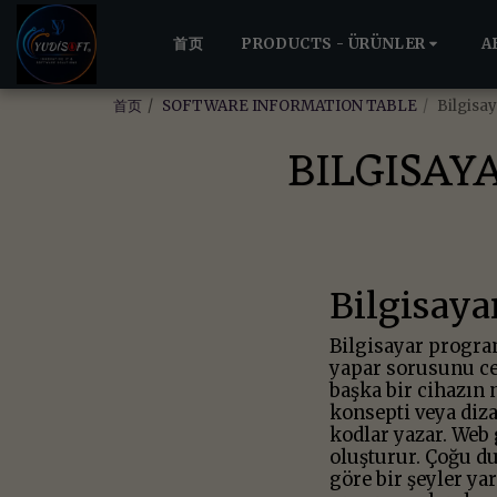
首页
PRODUCTS - ÜRÜNLER
A
首页
SOFTWARE INFORMATION TABLE
Bilgisa
BILGISAY
Bilgisaya
Bilgisayar progra
yapar sorusunu ce
başka bir cihazın 
konsepti veya diza
kodlar yazar. Web 
oluşturur. Çoğu d
göre bir şeyler ya