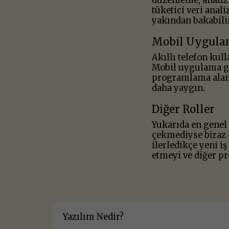
düzenleme, analiz
tüketici veri anal
yakından bakabilir
Mobil Uygula
Akıllı telefon kul
Mobil uygulama gel
programlama alanl
daha yaygın.
Diğer Roller
Yukarıda en genel 
çekmediyse biraz d
ilerledikçe yeni i
etmeyi ve diğer p
Yazılım Nedir?