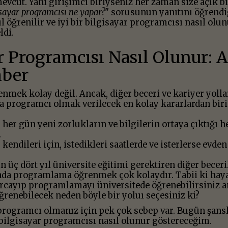
vcut. Yani girişimci biriyseniz her zaman size açık bi
isayar programcısı ne yapar?
" sorusunun yanıtını öğrendi
öğrenilir ve iyi bir bilgisayar programcısı nasıl olun
ldi.
r Programcısı Nasıl Olunur: 
ber
mek kolay değil. Ancak, diğer beceri ve kariyer yolla
da programcı olmak verilecek en kolay kararlardan biri
her gün yeni zorlukların ve bilgilerin ortaya çıktığı h
.
kendileri için, istedikleri saatlerde ve isterlerse evden
 üç dört yıl üniversite eğitimi gerektiren diğer beceri
nda programlama öğrenmek çok kolaydır. Tabii ki haya
arcayıp programlamayı üniversitede öğrenebilirsiniz a
ğrenebilecek neden böyle bir yoluı seçesiniz ki?
rogramcı olmanız için pek çok sebep var. Bugün şansl
 bilgisayar programcısı nasıl olunur göstereceğim.