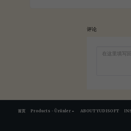
评论
首页
Products - Ürünler
ABOUT YUDISOFT
IN