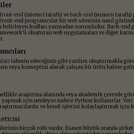
iler
front-end
(istemci taraflı) ve
back-end
(sunucu taraflı) 
. Front-end programcılar bir web sitesinin nasıl görün
u belirleyen kodları yazmadan sorumludur. Back-end 
 framework'ü oluşturan web uygulamaları ve diğer kar
r.
amcıları
ları
tahmin edeceğiniz gibi yazılım oluşturmakla göre
mını veya konseptini alarak çalışan bir ürün haline get
ellikle araştırma alanında veya akademik çevrede görev 
yapmak için nerdeyse sadece Python kullanırlar. Veri 
raştırmacılardır ve kendi işlerini kolaylaştırmak için k
eticisi
ilerinin birçok rolü vardır. Esasen büyük oranda şirket