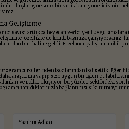
 etme ve güvenlik altına alma görevinden sorumludur. İ
izinden hoşlanıyorsanız bir veritabanı yöneticisinin ne
siniz.
ma Geliştirme
lanıcı sayısı arttıkça heyecan verici yeni uygulamalara t
iştirme, özellikle de kendi başınıza çalışıyorsanız, hı
arından biri haline geldi. Freelance çalışma mobil pr
programcı rollerinden bazılarından bahsettik. Eğer hiçb
aha araştırma yapıp size uygun bir işleri bulabilirsin
ş alanları ve roller oluşuyor, bu yüzden sektördeki son 
rogramcı tanıdıklarınızla bağlantınızı sıkı tutmayı un
Yazılım Adları