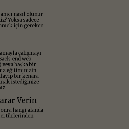
ramcı nasıl olunur
iz? Yoksa sadece
enmek için gereken
lamayla çalışmayı
 Back-end web
) veya başka bir
nız eğitiminizin
layıp bir kenara
mak istediğinize
ız.
arar Verin
onra hangi alanda
cı türlerinden