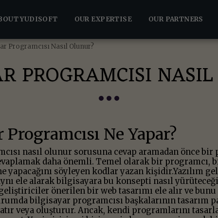
BOUT YUDISOFT
OUR EXPERTISE
OUR PARTNERS
yar Programcısı Nasıl Olunur?
AR PROGRAMCISI NASI
r Programcısı Ne Yapar?
mcısı nasıl olunur sorusuna cevap aramadan önce bir 
vaplamak daha önemli. Temel olarak bir programcı, bi
ne yapacağını söyleyen kodlar yazan kişidir.Yazılım geli
ynı ele alarak bilgisayara bu konsepti nasıl yürüteceğ
geliştiriciler önerilen bir web tasarımı ele alır ve bun
urumda bilgisayar programcısı başkalarının tasarım p
ratır veya oluşturur. Ancak, kendi programlarını tasarl