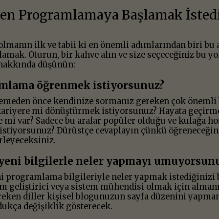
den Programlamaya Başlamak İstedi
olmanın ilk ve tabii ki en önemli adımlarından biri bu
amak. Oturun, bir kahve alın ve size seçeceğiniz bu y
 hakkında düşünün:
mlama öğrenmek istiyorsunuz?
rlemeden önce kendinize sormanız gereken çok önemli 
kariyere mi dönüştürmek istiyorsunuz? Hayata geçirme
 mi var? Sadece bu aralar popüler olduğu ve kulağa hoş
stiyorsunuz? Dürüstçe cevaplayın çünkü öğreneceğini
rleyeceksiniz.
yeni bilgilerle neler yapmayı umuyorsun
i programlama bilgileriyle neler yapmak istediğinizi b
ım geliştirici veya sistem mühendisi olmak için alman
eken diller kişisel blogunuzun sayfa düzenini yapman
dukça değişiklik gösterecek.