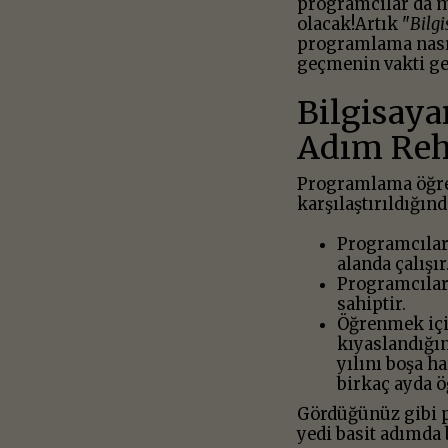
programcılar da me
olacak!Artık "
Bilg
programlama nasıl 
geçmenin vakti ge
Bilgisaya
Adım Reh
Programlama öğren
karşılaştırıldığın
Programcılar 
alanda çalışır
Programcılar 
sahiptir.
Öğrenmek için
kıyaslandığı
yılını boşa h
birkaç ayda ö
Gördüğünüz gibi p
yedi basit adımda