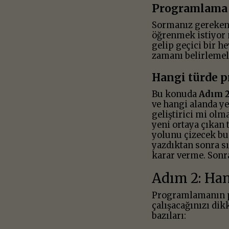
Programlama 
Sormanız gereken 
öğrenmek istiyor 
gelip geçici bir 
zamanı belirlemel
Hangi türde p
Bu konuda
Adım 
ve hangi alanda y
geliştirici mi olm
yeni ortaya çıkan 
yolunu çizecek bu
yazdıktan sonra s
karar verme. Sonr
Adım 2: Han
Programlamanın p
çalışacağınızı di
bazıları: