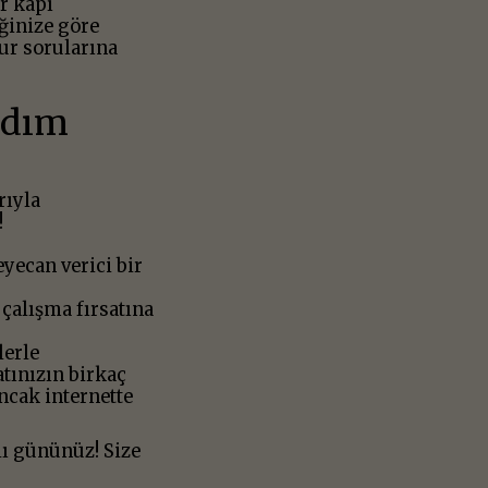
r kapı
ğinize göre
ur sorularına
Adım
rıyla
!
eyecan verici bir
 çalışma fırsatına
lerle
tınızın birkaç
ncak internette
ı gününüz! Size