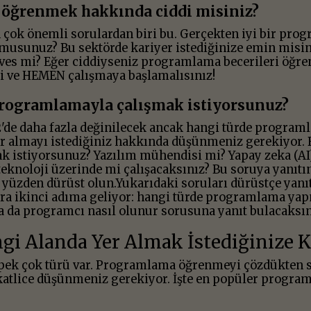
öğrenmek hakkında ciddi misiniz?
çok önemli sorulardan biri bu. Gerçekten iyi bir prog
musunuz? Bu sektörde kariyer istediğinize emin misin
heves mi? Eğer ciddiyseniz programlama becerileri öğr
i ve HEMEN çalışmaya başlamalısınız!
rogramlamayla çalışmak istiyorsunuz?
2
'de daha fazla değinilecek ancak hangi türde program
er almayı istediğiniz hakkında düşünmeniz gerekiyor.
ak istiyorsunuz? Yazılım mühendisi mi? Yapay zeka (AI
teknoloji üzerinde mi çalışacaksınız? Bu soruya yanıtı
 yüzden dürüst olun.Yukarıdaki soruları dürüstçe yanıt
ıra ikinci adıma geliyor: hangi türde programlama yap
a da programcı nasıl olunur sorusuna yanıt bulacaksın
gi Alanda Yer Almak İstediğinize K
ek çok türü var. Programlama öğrenmeyi çözdükten s
kkatlice düşünmeniz gerekiyor. İşte en popüler program