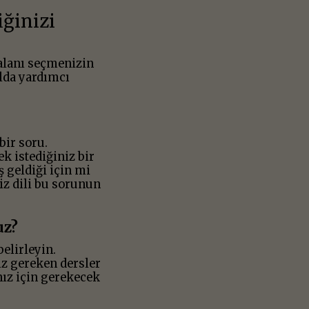
ğinizi
 alanı seçmenizin
olda yardımcı
bir soru.
k istediğiniz bir
 geldiği için mi
z dili bu sorunun
uz?
elirleyin.
ız gereken dersler
ız için gerekecek