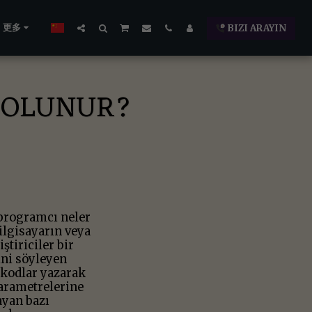
更多
BIZI ARAYIN
L OLUNUR?
programcı neler
lgisayarın veya
ştiriciler bir
ini söyleyen
u kodlar yazarak
arametrelerine
ayan bazı