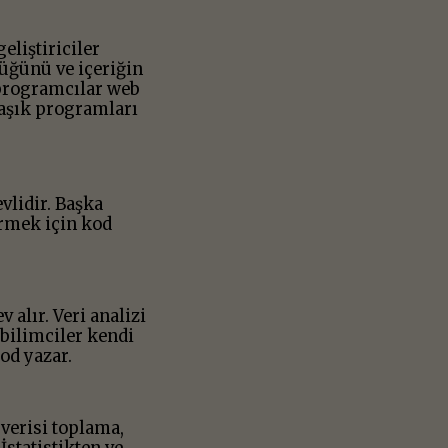
geliştiriciler
düğünü ve içeriğin
programcılar web
maşık programları
vlidir. Başka
irmek için kod
alır. Veri analizi
bilimciler kendi
od yazar.
 verisi toplama,